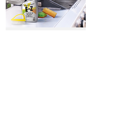
Lifestyle Images
Mostram como o produto pode ser
visto no contexto da vida do
consumidor. Ajuda a orientar quando
e como usar o produto.
Visualização
3D sem limites.
Contacte-nos para qualquer
pergunta ou projeto.